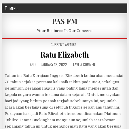
Skip to content
MENU
PAS FM
Your Business Is Our Concern
POSTED IN
CURRENT AFFAIRS
Ratu Elizabeth
AUTHOR:
PUBLISHED DATE:
ON RATU ELIZABETH
ANDI
JANUARY 12, 2022
LEAVE A COMMENT
Tahun ini, Ratu Kerajaan Inggris, Elizabeth kedua akan menandai
70 tahun sejak ia pertama kali naik takhta pada 1952, sekaligus
pemimpin Kerajaan Inggris yang paling lama memerintah dan
kepala negara wanita terlama dalam sejarah. Untuk merayakan
hari jadi yang belum pernah terjadi sebelumnya ini, sejumlah
acara akan berlangsung di seluruh Inggris sepanjang tahun ini.
Perayaan hari jadi Ratu Elizabeth tersebut dinamakan Platinum
Jubilee. Istana Buckingham menyusun sejumlah acara besar
sepanjang tahun ini untuk menghormati Ratu yang akan berusia