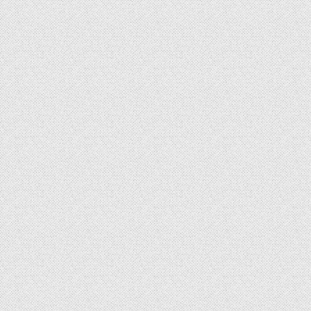
Search Episodes
Clear Search
Anggaran Pendidikan Diselamatkan Putusan MK Soal MBG