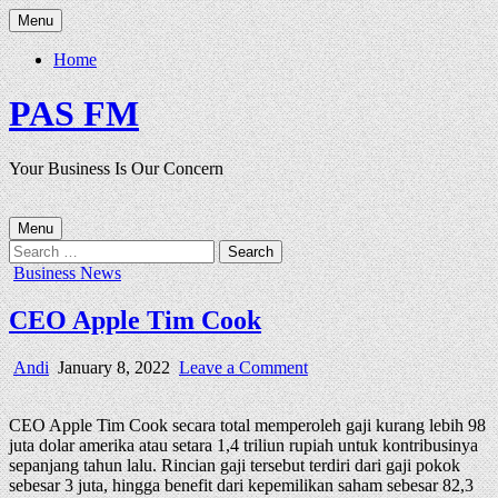
Skip
Menu
to
content
Home
PAS FM
Your Business Is Our Concern
Menu
Search
for:
Posted
Business News
in
CEO Apple Tim Cook
Author:
Published
on
Andi
January 8, 2022
Leave a Comment
Date:
CEO
Apple
CEO Apple Tim Cook secara total memperoleh gaji kurang lebih 98
Tim
juta dolar amerika atau setara 1,4 triliun rupiah untuk kontribusinya
Cook
sepanjang tahun lalu. Rincian gaji tersebut terdiri dari gaji pokok
sebesar 3 juta, hingga benefit dari kepemilikan saham sebesar 82,3