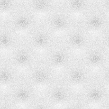
Show Episodes List
Next Episode
Show Podcast Information