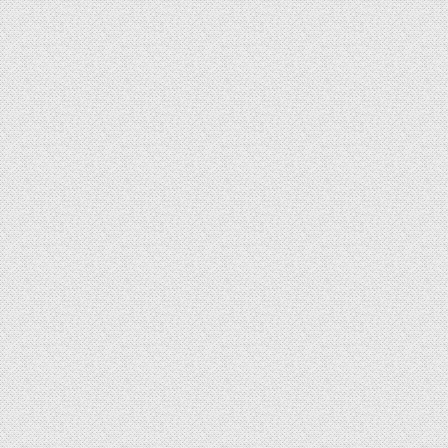
MK memberi putusan bahwa anggaran MBG harus dipisahkan dari
anggaran pendidikan.