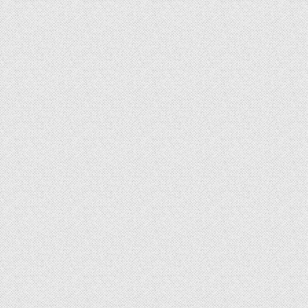
Beras Mahal, Prabowo : Tanam Padi Sendiri! apa solusi yang paling
jitu? | Ep. 2770
July 28, 2026
OM BOB Indonesia
10 Kepala Daerah Kena OTT KPK. ini akar masalahnya! | Ep.
2769
July 27, 2026
OM BOB Indonesia
Program 1.000 Buku Terancam Berhenti! LITERASI DIUJUNG
TANDUK? | Ep. 2768
July 24, 2026
OM BOB Indonesia
Load More
Search Results placeholder
Previous Episode