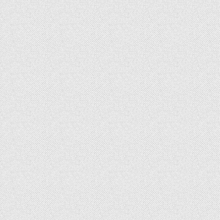
Mengejutkan! | Ep. 2777
August 6, 2026
OM BOB Indonesia
Jakarta Mau Jadi Kota Terbuka, Kenapa Mal Malah Dipagari
Tinggi? | Ep. 2776
August 5, 2026
OM BOB Indonesia
Denda Damai untuk Korupsi, Efek Jera Tinggal Cerita? | Ep. 2775
August 4, 2026
OM BOB Indonesia
Target 1 000 Siswa, yang Daftar Baru 200! Ada Apa dengan SDN
Jogja? | Ep. 2774
August 3, 2026
OM BOB Indonesia
Proyek Gorong Gorong jalan menelan korban. mengapa bisa terjadi
? | Ep. 2773
July 31, 2026
OM BOB Indonesia
Denda Truk ODOL mundur lagi, kapan masalah jalan rusak akan
selesai ? | Ep. 2772
July 30, 2026
OM BOB Indonesia
Yang Lapar Satwa, yang Kenyang Siapa? | Ep. 2771
July 29, 2026
OM BOB Indonesia