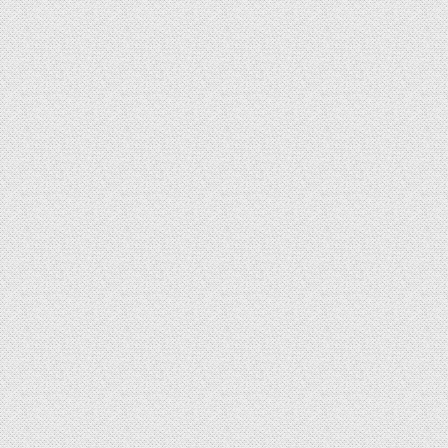
OM BOB Indonesia
Omong Dikit Tapi Nylekit
Anggaran Pendidikan Diselamatkan Putusan MK Soal MBG
Mengejutkan! | Ep. 2777
by
OM BOB Indonesia