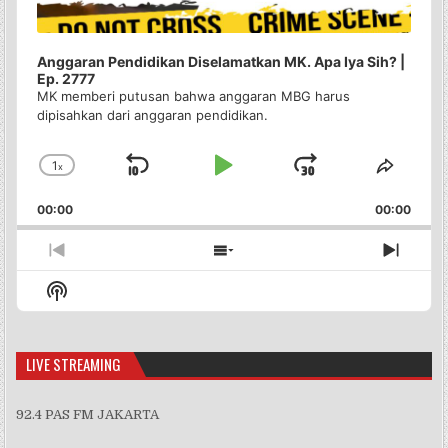
Anggaran Pendidikan Diselamatkan MK. Apa Iya Sih? |
Ep. 2777
MK memberi putusan bahwa anggaran MBG harus
dipisahkan dari anggaran pendidikan.
1
x
Skip
Play
Jump
Change
Share
Playback
This
Backward
Pause
Forward
00:00
Rate
00:00
Episo
Previous
Show
Next
Episode
Episodes
Episo
Show
List
Podcast
Information
LIVE STREAMING
92.4 PAS FM JAKARTA