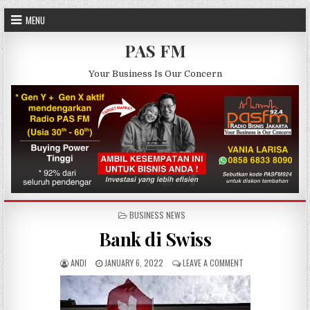
Skip to content
MENU
PAS FM
Your Business Is Our Concern
POSTED IN
BUSINESS NEWS
Bank di Swiss
AUTHOR:
PUBLISHED DATE:
ON BANK DI SWISS
ANDI
JANUARY 6, 2022
LEAVE A COMMENT