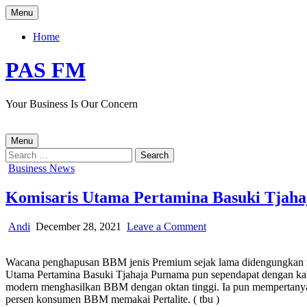
Skip
Menu
to
content
Home
PAS FM
Your Business Is Our Concern
Menu
Search
for:
Posted
Business News
in
Komisaris Utama Pertamina Basuki Tjah
Author:
Published
on
Andi
December 28, 2021
Leave a Comment
Date:
Komisaris
Utama
Wacana penghapusan BBM jenis Premium sejak lama didengungkan nam
Pertamina
Utama Pertamina Basuki Tjahaja Purnama pun sependapat dengan kab
Basuki
modern menghasilkan BBM dengan oktan tinggi. Ia pun mempertanyak
Tjahaja
persen konsumen BBM memakai Pertalite. ( tbu )
Purnama