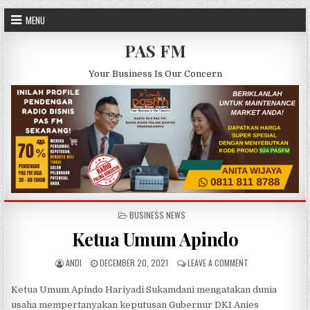
Skip to content
MENU
PAS FM
Your Business Is Our Concern
POSTED IN
BUSINESS NEWS
Ketua Umum Apindo
AUTHOR:
PUBLISHED DATE:
ON KETUA UMUM 
ANDI
DECEMBER 20, 2021
LEAVE A COMMENT
Ketua Umum Apindo Hariyadi Sukamdani mengatakan dunia
usaha mempertanyakan keputusan Gubernur DKI Anies