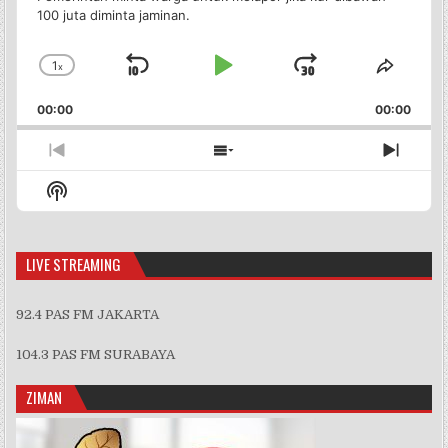
100 juta diminta jaminan.
1
x
Skip
Play
Jump
Change
Share
Playback
This
Backward
Pause
Forward
00:00
Rate
00:00
Episo
Previous
Show
Next
Episode
Episodes
Episo
Show
List
Podcast
Information
LIVE STREAMING
92.4 PAS FM JAKARTA
104.3 PAS FM SURABAYA
ZIMAN