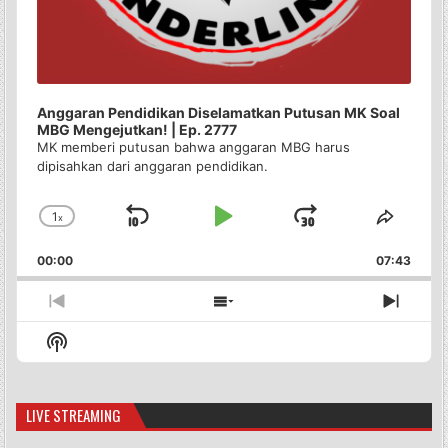
Anggaran Pendidikan Diselamatkan Putusan MK Soal
MBG Mengejutkan! | Ep. 2777
MK memberi putusan bahwa anggaran MBG harus
dipisahkan dari anggaran pendidikan.
1
x
Skip
Play
Jump
Change
Share
Playback
This
Backward
Pause
Forward
00:00
Rate
07:43
Episo
Previous
Show
Next
Episode
Episodes
Episo
Show
List
Podcast
Information
LIVE STREAMING