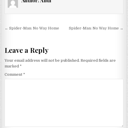
Author:
Andi
Post navigation
← Spider-Man: No Way Home
Spider-Man: No Way Home →
Leave a Reply
Your email address will not be published.
Required fields are
marked
*
Comment
*