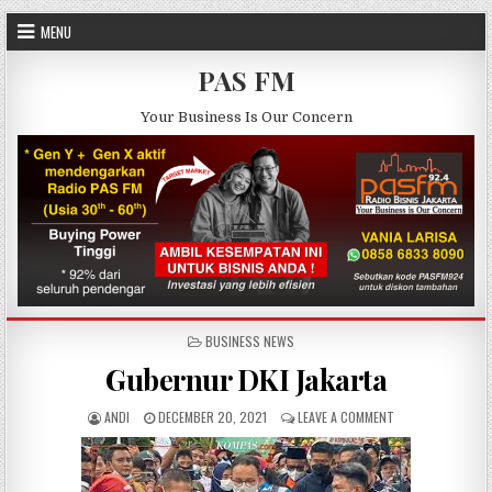
Skip to content
MENU
PAS FM
Your Business Is Our Concern
POSTED IN
BUSINESS NEWS
Gubernur DKI Jakarta
AUTHOR:
PUBLISHED DATE:
ON GUBERNUR DKI
ANDI
DECEMBER 20, 2021
LEAVE A COMMENT