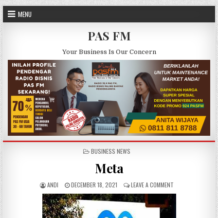
Skip to content
MENU
PAS FM
Your Business Is Our Concern
POSTED IN
BUSINESS NEWS
Meta
AUTHOR:
PUBLISHED DATE:
ON META
ANDI
DECEMBER 18, 2021
LEAVE A COMMENT