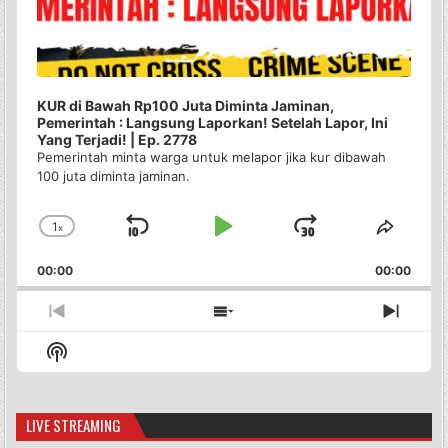
KUR di Bawah Rp100 Juta Diminta Jaminan,
Pemerintah : Langsung Laporkan! Setelah Lapor, Ini
Yang Terjadi! | Ep. 2778
Pemerintah minta warga untuk melapor jika kur dibawah
100 juta diminta jaminan.
1
x
Skip
Play
Jump
Change
Share
Playback
This
Backward
Pause
Forward
00:00
Rate
00:00
Episo
Previous
Show
Next
Episode
Episodes
Episo
Show
List
Podcast
Information
LIVE STREAMING