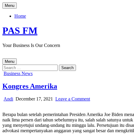
Skip
Menu
to
content
Home
PAS FM
Your Business Is Our Concern
Menu
Search
for:
Posted
Business News
in
Kongres Amerika
Author:
Published
on
Andi
December 17, 2021
Leave a Comment
Date:
Kongres
Amerika
Berapa bulan setelah pemerintahan Presiden Amerika Joe Biden menar
naik lima persen dari tahun sebelumnya itu, salah salah satunya 
yang menyetujui undang-undang itu minggu lalu. Persetujuan itu disa
advokasi mempertanyakan anggaran yang sangat besar dan mengkritik