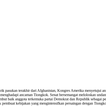
ik pasukan terakhir dari Afghanistan, Kongres Amerika menyetujui an
untuk menghadapi ancaman Tiongkok. Senat bersemangat meloloskan un
mbut baik anggota terkemuka partai Demokrat dan Republik sebagai pen
 pembuat kebijakan yang mengintensifkan persaingan dengan Tiongkok