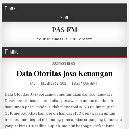
Skip to content
MENU
HOME
PAS FM
Your Business Is Our Concern
MENU
POSTED IN
BUSINESS NEWS
Data Otoritas Jasa Keuangan
AUTHOR:
PUBLISHED DATE:
ON DATA OTORITAS J
ANDI
DECEMBER 9, 2021
LEAVE A COMMENT
Data Otoritas Jasa Keuangan menunjukan sampai tanggal 7
Desember kemarin, total nilai penawaran umum diseluruh
instrumen pasar modal sudah mencapai 335,8 triliun rupiah.
OJK mengungkapkan, perolehan dari 180 penawaran umum
tersebut meningkat di banding pencapaian sepanjang tahun lalu
yang sekitar 118 triliun rupiah, melalui berbagai mekanisme,