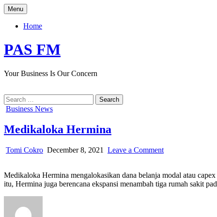
Skip
Menu
to
content
Home
PAS FM
Your Business Is Our Concern
Search
for:
Posted
Business News
in
Medikaloka Hermina
Author:
Published
on
Tomi Cokro
December 8, 2021
Leave a Comment
Date:
Medikaloka
Hermina
Medikaloka Hermina mengalokasikan dana belanja modal atau capex hin
itu, Hermina juga berencana ekspansi menambah tiga rumah sakit pad