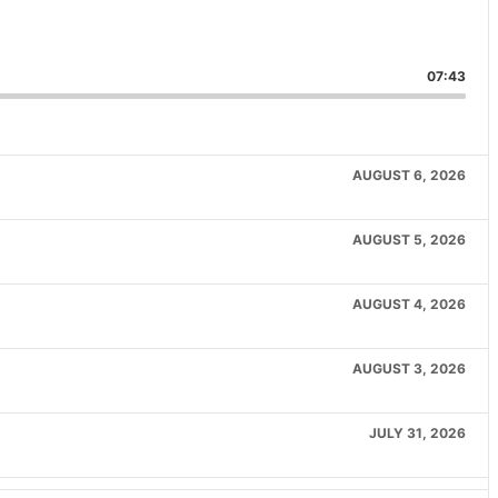
are
is
07:43
isode
AUGUST 6, 2026
AUGUST 5, 2026
AUGUST 4, 2026
AUGUST 3, 2026
JULY 31, 2026
JULY 30, 2026