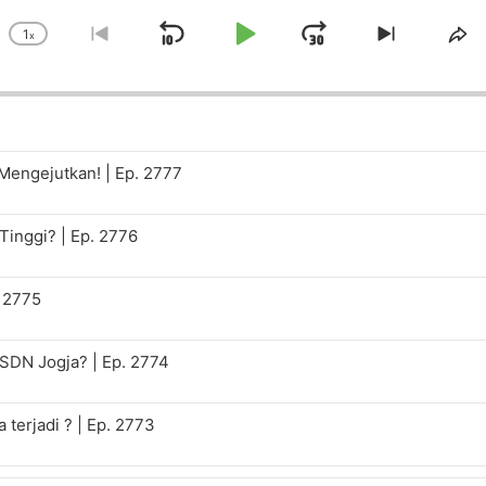
1
x
Skip
Play
Jump
Change
Go
Skip
Sh
Playback
to
to
Th
Backward
Pause
Forward
Rate
previous
next
Ep
episode
episode
engejutkan! | Ep. 2777
Tinggi? | Ep. 2776
. 2775
 SDN Jogja? | Ep. 2774
terjadi ? | Ep. 2773