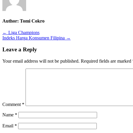
Author:
Tomi Cokro
Post
← Liga Champions
Indeks Harga Konsumen Filipina →
navigation
Leave a Reply
Your email address will not be published.
Required fields are marked
Comment
*
Name
*
Email
*