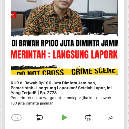
KUR di Bawah Rp100 Juta Diminta Jaminan,
Pemerintah : Langsung Laporkan! Setelah Lapor, Ini
Yang Terjadi! | Ep. 2778
Pemerintah minta warga untuk melapor jika kur dibawah
100 juta diminta jaminan.
1
x
Skip
Play
Jump
Change
Share
Playback
This