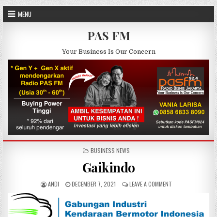
Skip to content
MENU
PAS FM
Your Business Is Our Concern
POSTED IN
BUSINESS NEWS
Gaikindo
AUTHOR:
PUBLISHED DATE:
ON GAIKINDO
ANDI
DECEMBER 7, 2021
LEAVE A COMMENT