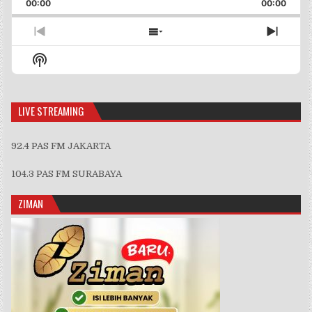
Backward
Pause
Forward
00:00
Rate
00:00
Episo
Previous
Show
Next
Episode
Episodes
Episo
Show
List
Podcast
Information
LIVE STREAMING
92.4 PAS FM JAKARTA
104.3 PAS FM SURABAYA
ZIMAN