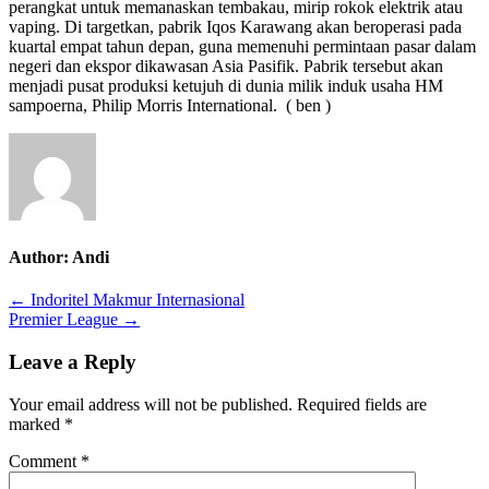
perangkat untuk memanaskan tembakau, mirip rokok elektrik atau
vaping. Di targetkan, pabrik Iqos Karawang akan beroperasi pada
kuartal empat tahun depan, guna memenuhi permintaan pasar dalam
negeri dan ekspor dikawasan Asia Pasifik. Pabrik tersebut akan
menjadi pusat produksi ketujuh di dunia milik induk usaha HM
sampoerna, Philip Morris International. ( ben )
Author:
Andi
Post
← Indoritel Makmur Internasional
Premier League →
navigation
Leave a Reply
Your email address will not be published.
Required fields are
marked
*
Comment
*