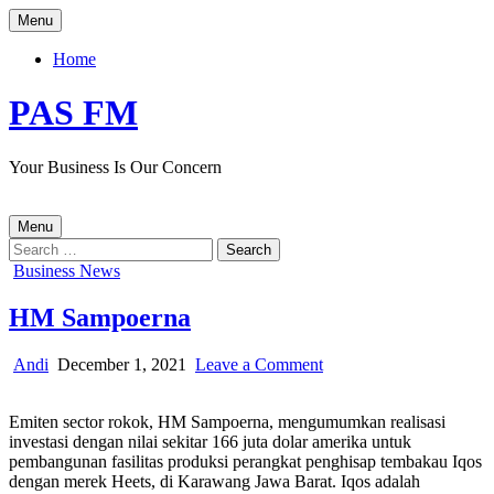
Skip
Menu
to
content
Home
PAS FM
Your Business Is Our Concern
Menu
Search
for:
Posted
Business News
in
HM Sampoerna
Author:
Published
on
Andi
December 1, 2021
Leave a Comment
Date:
HM
Sampoerna
Emiten sector rokok, HM Sampoerna, mengumumkan realisasi
investasi dengan nilai sekitar 166 juta dolar amerika untuk
pembangunan fasilitas produksi perangkat penghisap tembakau Iqos
dengan merek Heets, di Karawang Jawa Barat. Iqos adalah