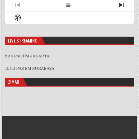
Previous
Show
Next
Episode
Episodes
Episo
Show
List
Podcast
Information
LIVE STREAMING
92.4 PAS FM JAKARTA
104.3 PAS FM SURABAYA
ZIMAN