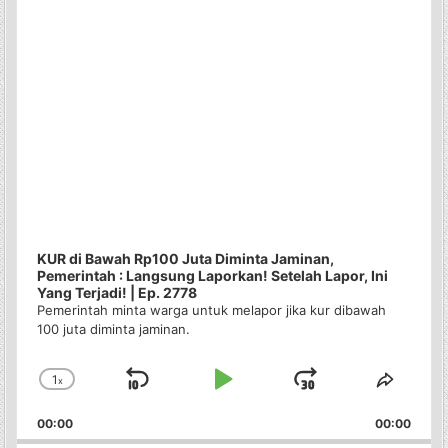
KUR di Bawah Rp100 Juta Diminta Jaminan,
Pemerintah : Langsung Laporkan! Setelah Lapor, Ini
Yang Terjadi! | Ep. 2778
Pemerintah minta warga untuk melapor jika kur dibawah
100 juta diminta jaminan.
1
x
Skip
Play
Jump
Change
Share
Playback
This
Backward
Pause
Forward
00:00
Rate
00:00
Episo