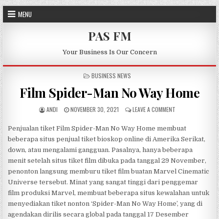
Skip to content
MENU
PAS FM
Your Business Is Our Concern
POSTED IN
BUSINESS NEWS
Film Spider-Man No Way Home
AUTHOR:
PUBLISHED DATE:
ON FILM SPIDER-
ANDI
NOVEMBER 30, 2021
LEAVE A COMMENT
Penjualan tiket Film Spider-Man No Way Home membuat
beberapa situs penjual tiket bioskop online di Amerika Serikat,
down, atau mengalami gangguan. Pasalnya, hanya beberapa
menit setelah situs tiket film dibuka pada tanggal 29 November,
penonton langsung memburu tiket film buatan Marvel Cinematic
Universe tersebut. Minat yang sangat tinggi dari penggemar
film produksi Marvel, membuat beberapa situs kewalahan untuk
menyediakan tiket nonton ‘Spider-Man No Way Home’, yang di
agendakan dirilis secara global pada tanggal 17 Desember