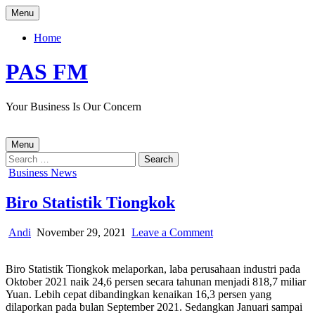
Skip
Menu
to
content
Home
PAS FM
Your Business Is Our Concern
Menu
Search
for:
Posted
Business News
in
Biro Statistik Tiongkok
Author:
Published
on
Andi
November 29, 2021
Leave a Comment
Date:
Biro
Statistik
Biro Statistik Tiongkok melaporkan, laba perusahaan industri pada
Tiongkok
Oktober 2021 naik 24,6 persen secara tahunan menjadi 818,7 miliar
Yuan. Lebih cepat dibandingkan kenaikan 16,3 persen yang
dilaporkan pada bulan September 2021. Sedangkan Januari sampai