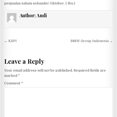
penjualan saham sekunder Oktober. ( tbu )
Author:
Andi
Post navigation
← KSPI
BMW Group Indonesia →
Leave a Reply
Your email address will not be published.
Required fields are
marked
*
Comment
*