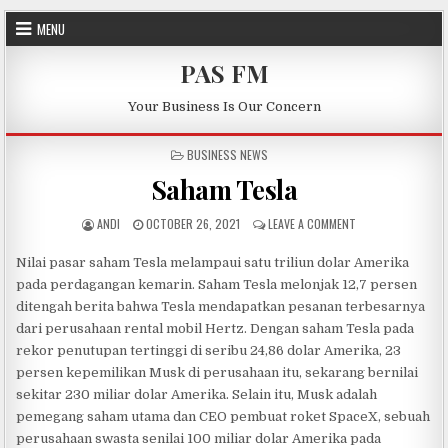
Skip to content
MENU
PAS FM
Your Business Is Our Concern
POSTED IN
BUSINESS NEWS
Saham Tesla
AUTHOR:
PUBLISHED DATE:
ON SAHAM TESLA
ANDI
OCTOBER 26, 2021
LEAVE A COMMENT
Nilai pasar saham Tesla melampaui satu triliun dolar Amerika
pada perdagangan kemarin. Saham Tesla melonjak 12,7 persen
ditengah berita bahwa Tesla mendapatkan pesanan terbesarnya
dari perusahaan rental mobil Hertz. Dengan saham Tesla pada
rekor penutupan tertinggi di seribu 24,86 dolar Amerika, 23
persen kepemilikan Musk di perusahaan itu, sekarang bernilai
sekitar 230 miliar dolar Amerika. Selain itu, Musk adalah
pemegang saham utama dan CEO pembuat roket SpaceX, sebuah
perusahaan swasta senilai 100 miliar dolar Amerika pada