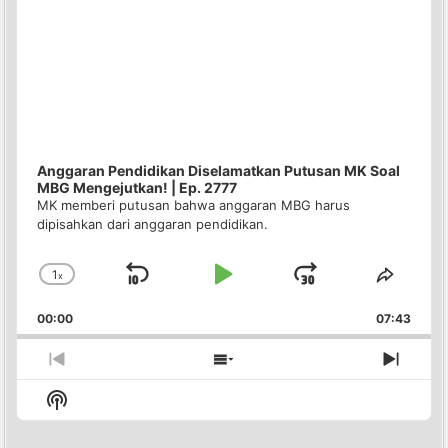
Anggaran Pendidikan Diselamatkan Putusan MK Soal
MBG Mengejutkan! | Ep. 2777
MK memberi putusan bahwa anggaran MBG harus
dipisahkan dari anggaran pendidikan.
1
x
Skip
Play
Jump
Change
Share
Playback
This
Backward
Pause
Forward
00:00
Rate
07:43
Episo
Previous
Show
Next
Episode
Episodes
Episo
Show
List
Podcast
Information