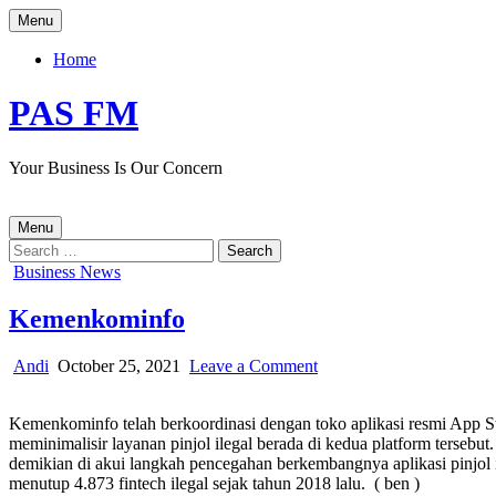
Skip
Menu
to
content
Home
PAS FM
Your Business Is Our Concern
Menu
Search
for:
Posted
Business News
in
Kemenkominfo
Author:
Published
on
Andi
October 25, 2021
Leave a Comment
Date:
Kemenkominfo
Kemenkominfo telah berkoordinasi dengan toko aplikasi resmi App St
meminimalisir layanan pinjol ilegal berada di kedua platform tersebu
demikian di akui langkah pencegahan berkembangnya aplikasi pinjol ille
menutup 4.873 fintech ilegal sejak tahun 2018 lalu. ( ben )