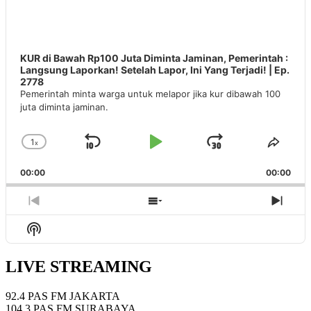
KUR di Bawah Rp100 Juta Diminta Jaminan, Pemerintah :
Langsung Laporkan! Setelah Lapor, Ini Yang Terjadi! | Ep.
2778
Pemerintah minta warga untuk melapor jika kur dibawah 100
juta diminta jaminan.
1
x
Skip
Play
Jump
Change
Share
Playback
This
Backward
Pause
Forward
00:00
Rate
00:00
Episo
Previous
Show
Next
Episode
Episodes
Epis
Show
List
Podcast
Information
LIVE STREAMING
92.4 PAS FM JAKARTA
104.3 PAS FM SURABAYA