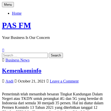
Skip
Menu
to
content
Home
PAS FM
Your Business Is Our Concern
Search
for:
Posted
Business News
in
Kemenkominfo
Author:
Published
on
Andi
October 21, 2021
Leave a Comment
Date:
Kemenkominfo
Pemerintah telah menambah besaran Tingkat Kandungan Dalam
Negeri atau TKDN untuk perangkat 4G dan 5G yang beredar di
Indonesia dari semula 30 menjadi 35 persen. Hal ini diatur dalam
Permen Kominfo 13 Tahun 2021 yang diterbitkan tanggal 12