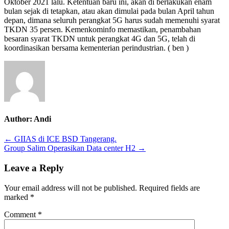
Oktober 2021 lalu. Ketentuan baru ini, akan di berlakukan enam
bulan sejak di tetapkan, atau akan dimulai pada bulan April tahun
depan, dimana seluruh perangkat 5G harus sudah memenuhi syarat
TKDN 35 persen. Kemenkominfo memastikan, penambahan
besaran syarat TKDN untuk perangkat 4G dan 5G, telah di
koordinasikan bersama kementerian perindustrian. ( ben )
Author:
Andi
Post
← GIIAS di ICE BSD Tangerang.
Group Salim Operasikan Data center H2 →
navigation
Leave a Reply
Your email address will not be published.
Required fields are
marked
*
Comment
*