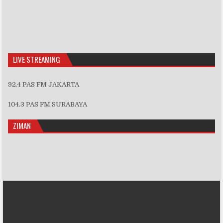
Previous
Show
Next
Episode
Episodes
Episo
Show
List
Podcast
Information
LIVE STREAMING
92.4 PAS FM JAKARTA
104.3 PAS FM SURABAYA
ZIMAN