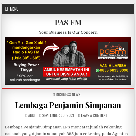
Skip to content
MENU
PAS FM
Your Business Is Our Concern
POSTED IN
BUSINESS NEWS
Lembaga Penjamin Simpanan
AUTHOR:
PUBLISHED DATE:
ON LEMBAGA PENJA
ANDI
SEPTEMBER 30, 2021
LEAVE A COMMENT
Lembaga Penjamin Simpanan LPS mencatat jumlah rekening
nasabah yang dijamin sebanyak 365 juta rekening pada Agustus