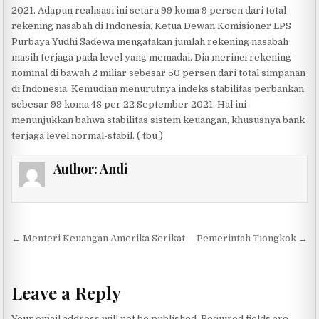
2021. Adapun realisasi ini setara 99 koma 9 persen dari total
rekening nasabah di Indonesia. Ketua Dewan Komisioner LPS
Purbaya Yudhi Sadewa mengatakan jumlah rekening nasabah
masih terjaga pada level yang memadai. Dia merinci rekening
nominal di bawah 2 miliar sebesar 50 persen dari total simpanan
di Indonesia. Kemudian menurutnya indeks stabilitas perbankan
sebesar 99 koma 48 per 22 September 2021. Hal ini
menunjukkan bahwa stabilitas sistem keuangan, khususnya bank
terjaga level normal-stabil. ( tbu )
Author:
Andi
Post navigation
← Menteri Keuangan Amerika Serikat
Pemerintah Tiongkok →
Leave a Reply
Your email address will not be published.
Required fields are