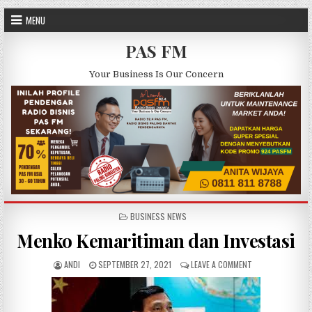
Skip to content
MENU
PAS FM
Your Business Is Our Concern
POSTED IN
BUSINESS NEWS
Menko Kemaritiman dan Investasi
AUTHOR:
PUBLISHED DATE:
ON MENKO KEMARI
ANDI
SEPTEMBER 27, 2021
LEAVE A COMMENT