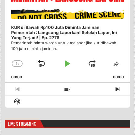
KUR di Bawah Rp100 Juta Diminta Jaminan,
Pemerintah : Langsung Laporkan! Setelah Lapor, Ini
Yang Terjadi! | Ep. 2778
Pemerintah minta warga untuk melapor jika kur dibawah
100 juta diminta jaminan.
1
x
Skip
Play
Jump
Change
Share
Playback
This
Backward
Pause
Forward
00:00
Rate
00:00
Episo
Previous
Show
Next
Episode
Episodes
Episo
Show
List
Podcast
Information
LIVE STREAMING