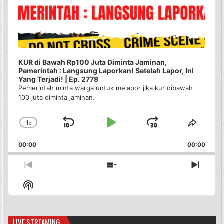
KUR di Bawah Rp100 Juta Diminta Jaminan,
Pemerintah : Langsung Laporkan! Setelah Lapor, Ini
Yang Terjadi! | Ep. 2778
Pemerintah minta warga untuk melapor jika kur dibawah
100 juta diminta jaminan.
1
x
Skip
Play
Jump
Change
Share
Playback
This
Backward
Pause
Forward
00:00
Rate
00:00
Episo
Previous
Show
Next
Episode
Episodes
Episo
Show
List
Podcast
Information
LIVE STREAMING