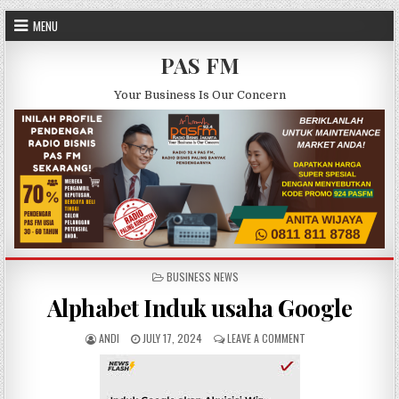
Skip to content
MENU
PAS FM
Your Business Is Our Concern
POSTED IN
BUSINESS NEWS
Alphabet Induk usaha Google
AUTHOR:
PUBLISHED DATE:
ON ALPHABET INDUK 
ANDI
JULY 17, 2024
LEAVE A COMMENT