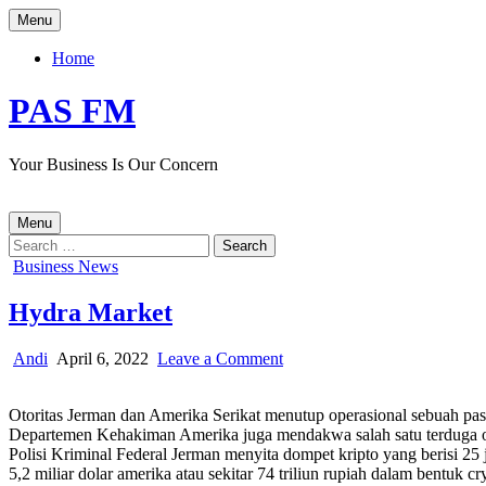
Skip
Menu
to
content
Home
PAS FM
Your Business Is Our Concern
Menu
Search
for:
Posted
Business News
in
Hydra Market
Author:
Published
on
Andi
April 6, 2022
Leave a Comment
Date:
Hydra
Market
Otoritas Jerman dan Amerika Serikat menutup operasional sebuah pasa
Departemen Kehakiman Amerika juga mendakwa salah satu terduga op
Polisi Kriminal Federal Jerman menyita dompet kripto yang berisi 25 j
5,2 miliar dolar amerika atau sekitar 74 triliun rupiah dalam bentuk cr