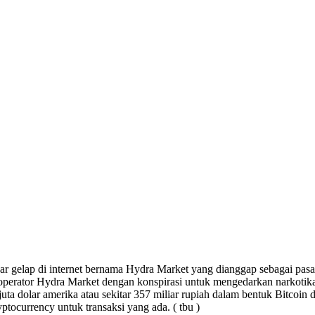
r gelap di internet bernama Hydra Market yang dianggap sebagai pasar d
erator Hydra Market dengan konspirasi untuk mengedarkan narkotika 
uta dolar amerika atau sekitar 357 miliar rupiah dalam bentuk Bitcoin 
yptocurrency untuk transaksi yang ada. ( tbu )