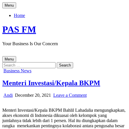
Skip
Menu
to
content
Home
PAS FM
Your Business Is Our Concern
Menu
Search
for:
Posted
Business News
in
Menteri Investasi/Kepala BKPM
Author:
Published
on
Andi
December 20, 2021
Leave a Comment
Date:
Menteri
Investasi/Kepala
Menteri Investasi/Kepala BKPM Bahlil Lahadalia mengungkapkan,
BKPM
akses ekonomi di Indonesia dikuasai oleh kelompok yang
jumlahnya tidak lebih dari 1 persen. Hal itu diungkapkan dalam
rangka menekankan pentingnya kolaborasi antara pengusaha besar