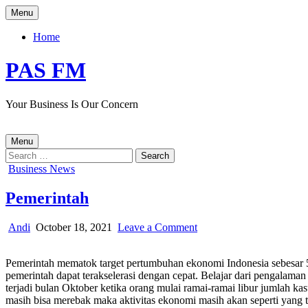
Skip
Menu
to
content
Home
PAS FM
Your Business Is Our Concern
Menu
Search
for:
Posted
Business News
in
Pemerintah
Author:
Published
on
Andi
October 18, 2021
Leave a Comment
Date:
Pemerintah
Pemerintah mematok target pertumbuhan ekonomi Indonesia sebesar 5
pemerintah dapat terakselerasi dengan cepat. Belajar dari pengalam
terjadi bulan Oktober ketika orang mulai ramai-ramai libur jumlah 
masih bisa merebak maka aktivitas ekonomi masih akan seperti yang terj