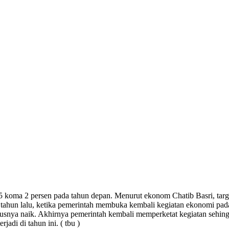
 koma 2 persen pada tahun depan. Menurut ekonom Chatib Basri, targe
an tahun lalu, ketika pemerintah membuka kembali kegiatan ekonomi pad
kasusnya naik. Akhirnya pemerintah kembali memperketat kegiatan seh
adi di tahun ini. ( tbu )